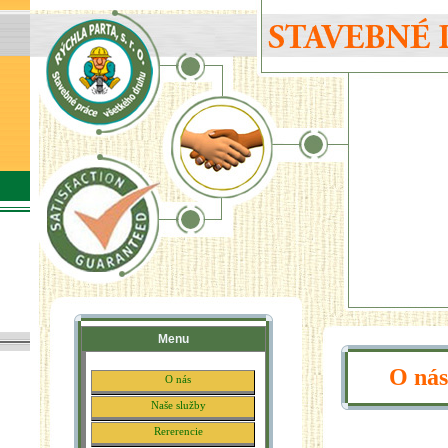
Menu
O nás
O nás
Naše služby
Rererencie