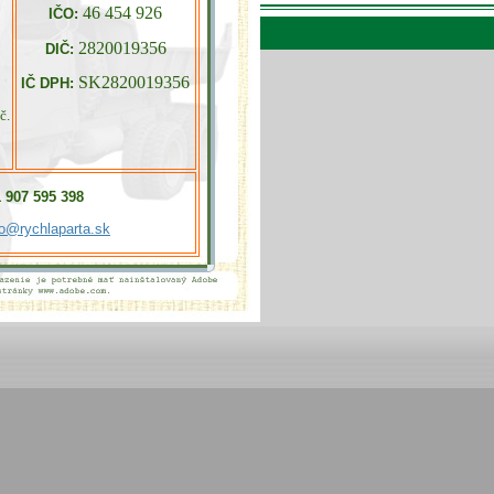
46 454 926
IČO:
5
2820019356
DIČ:
SK2820019356
IČ DPH:
č.
 907 595 398
fo@rychlaparta.sk