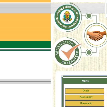
Menu
O nás
Naše služby
Rererencie