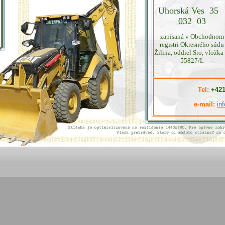
Uhorská Ves 3
032 03
zapísaná v Obchodnom
registri Okresného súdu
Žilina, oddiel Sro, vložka 
55827/L
Tel:
+421
e-mail:
in